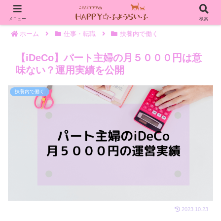
メニュー
検索
ホーム
仕事・転職
扶養内で働く
【iDeCo】パート主婦の月５０００円は意
味ない？運用実績を公開
扶養内で働く
2023.10.23