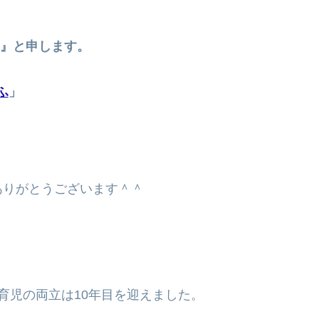
ゅー』と申します。
ふ
」
ありがとうございます＾＾
育児の両立は10年目を迎えました。