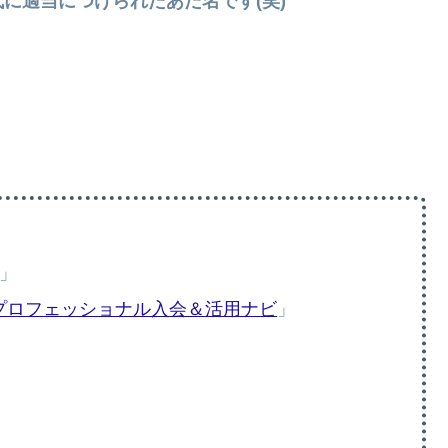
に適当につけられたあだ名です(笑)
」
アプロフェッショナル入会＆活用ナビ
」