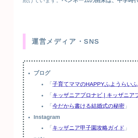
続けています。
ペンネームの由来は、中学時代
運営メディア・SNS
ブログ
「
子育てママのHAPPYふようらいふ
「
キッザニアプロナビ | キッザニ
「
今だから書ける結婚式の秘密
」
Instagram
「
キッザニア甲子園攻略ガイド
」