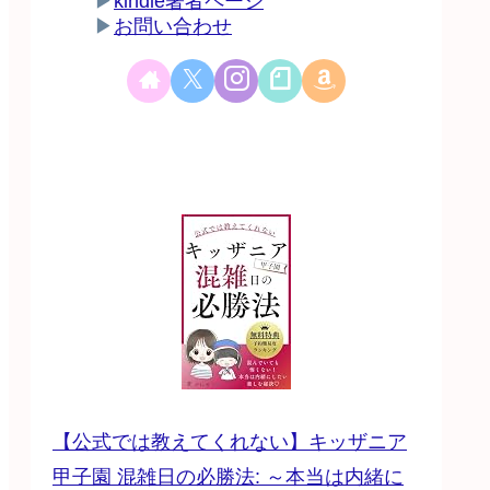
▶
kindle著者ページ
▶
お問い合わせ
【公式では教えてくれない】キッザニア
甲子園 混雑日の必勝法: ～本当は内緒に