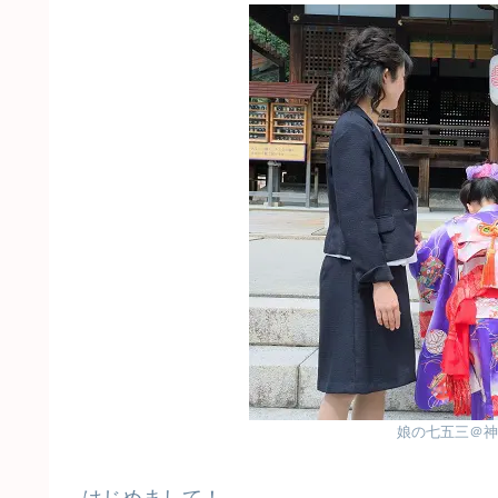
娘の七五三＠神