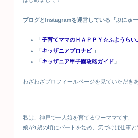
はじめまして！
ブログとInstagramを運営している『ぶに
「
子育てママのＨＡＰＰＹ☆ふようらい
「
キッザニアプロナビ
」
「
キッザニア甲子園攻略ガイド
」
わざわざプロフィールページを見ていただき
私は、神戸で一人娘を育てるワーママです。
娘が1歳の頃にパートを始め、気づけば仕事と