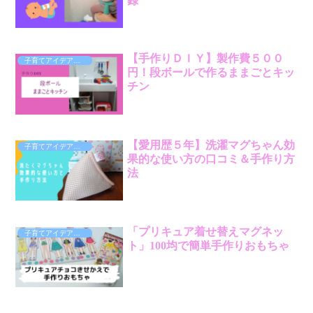
録
【手作りＤＩＹ】製作費５００
子育てアイデア（0歳～）
円！段ボールで作るままごとキッ
チン
【愛用歴５年】洗濯マグちゃん効
子育てアイデア（0歳～）
果的な使い方の口コミ＆手作り方
法
「プリキュア着せ替えマグネッ
子育てアイデア（0歳～）
ト」100均で簡単手作りおもちゃ