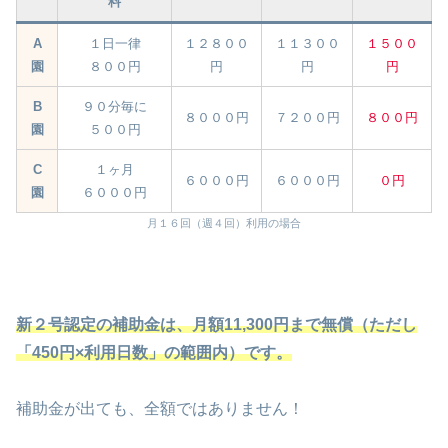
料
A
１日一律
１２８００
１１３００
１５００
園
８００円
円
円
円
B
９０分毎に
８０００円
７２００円
８００円
園
５００円
C
１ヶ月
６０００円
６０００円
０円
園
６０００円
月１６回（週４回）利用の場合
新２号認定の補助金は、月額11,300円まで無償（ただし
「450円×利用日数」の範囲内）です。
補助金が出ても、全額ではありません！