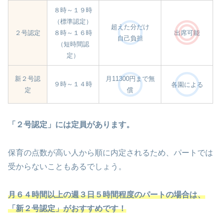
８時～１９時
（標準認定）
超えた分だけ
出席可能
２号認定
８時～１６時
自己負担
（短時間認
定）
新２号認
月11300円まで無
９時～１４時
各園による
定
償
「２号認定」には定員があります。
保育の点数が高い人から順に内定されるため、パートでは
受からないこともあるでしょう。
月６４時間以上の週３日５時間程度のパートの場合は、
「新２号認定」がおすすめです！