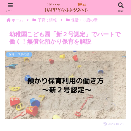
メニュー
検索
ホーム
子育て情報
保活・３歳の壁
幼稚園こども園「新２号認定」でパートで
働く！無償化預かり保育を解説
保活・３歳の壁
2023.10.23