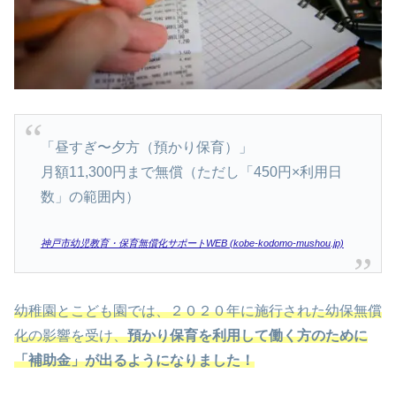
「昼すぎ〜夕方（預かり保育）」
月額11,300円まで無償（ただし「450円×利用日
数」の範囲内）
神戸市幼児教育・保育無償化サポートWEB (kobe-kodomo-mushou.jp)
幼稚園とこども園では、２０２０年に施行された幼保無償
化の影響を受け、
預かり保育を利用して働く方のために
「補助金」が出るようになりました！