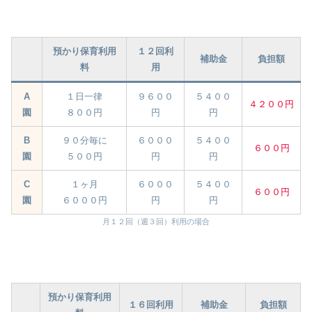
預かり保育利用
１２回利
補助金
負担額
料
用
A
１日一律
９６００
５４００
４２００円
園
８００円
円
円
B
９０分毎に
６０００
５４００
６００円
園
５００円
円
円
C
１ヶ月
６０００
５４００
６００円
園
６０００円
円
円
月１２回（週３回）利用の場合
預かり保育利用
１６回利用
補助金
負担額