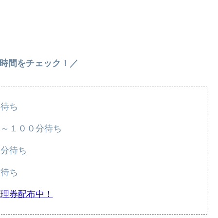
時間をチェック！／
分待ち
０～１００分待ち
０分待ち
分待ち
整理券配布中！