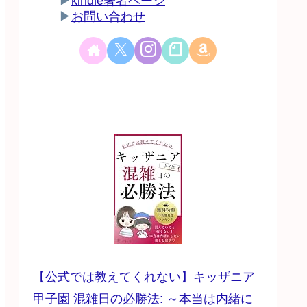
▶
kindle著者ページ
▶
お問い合わせ
【公式では教えてくれない】キッザニア
甲子園 混雑日の必勝法: ～本当は内緒に