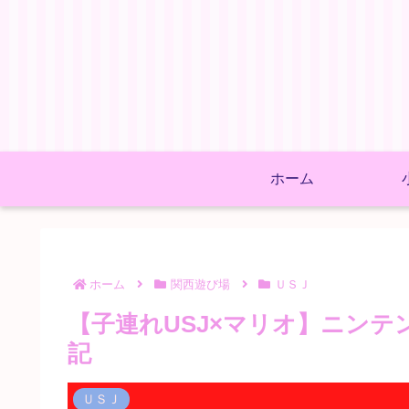
ホーム
ホーム
関西遊び場
ＵＳＪ
【子連れUSJ×マリオ】ニン
記
ＵＳＪ