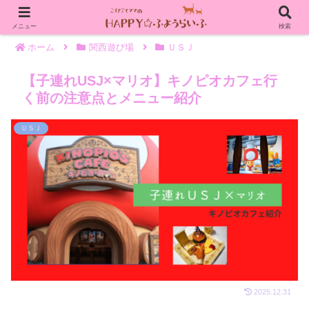
メニュー
検索
ホーム
関西遊び場
ＵＳＪ
【子連れUSJ×マリオ】キノピオカフェ行
く前の注意点とメニュー紹介
ＵＳＪ
2025.12.31